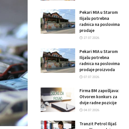
Pekari MIA u Starom
Ilijašu potrebna
radnica na poslovima
prodaje
27.07.2026.
Pekari MIA u Starom
Ilijašu potrebna
radnica na poslovima
prodaje proizvoda
07.07.2026.
Firma BM zapošljava:
Otvoren konkurs za
dvije radne pozicije
04.07.2026.
Tranzit Petrol Ilijaš