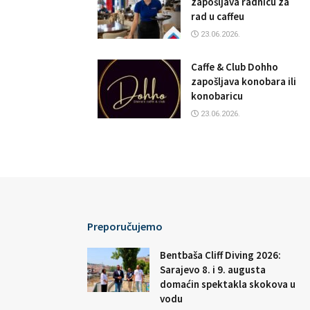
zapošljava radnicu za
rad u caffeu
23.06.2026.
Caffe & Club Dohho
zapošljava konobara ili
konobaricu
23.06.2026.
Preporučujemo
Bentbaša Cliff Diving 2026:
Sarajevo 8. i 9. augusta
domaćin spektakla skokova u
vodu