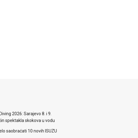
iving 2026: Sarajevo 8. i 9.
n spektakla skokova u vodu
elo saobraćati 10 novih ISUZU