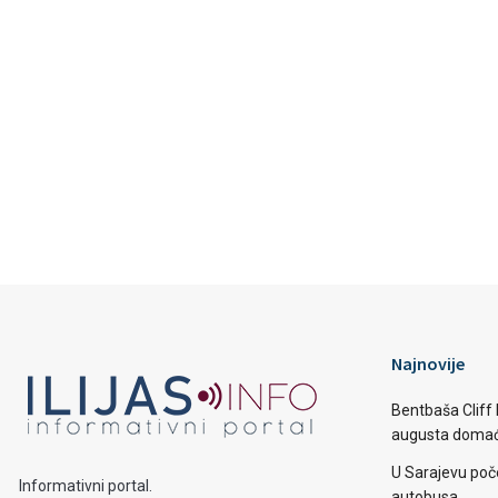
Najnovije
Bentbaša Cliff D
augusta domaći
U Sarajevu poč
Informativni portal.
autobusa