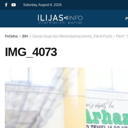
Saturday, August 8, 2026
Početna
BIH
Danas drugi dan Memorijalnog turnira „Fikret Fazlić – Fikro“: S
IMG_4073