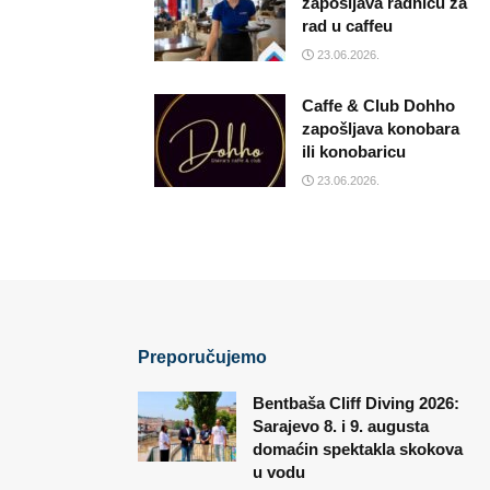
zapošljava radnicu za
rad u caffeu
23.06.2026.
Caffe & Club Dohho
zapošljava konobara
ili konobaricu
23.06.2026.
Preporučujemo
Bentbaša Cliff Diving 2026:
Sarajevo 8. i 9. augusta
domaćin spektakla skokova
u vodu