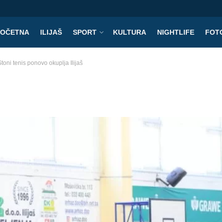
POČETNA
ILIJAŠ
SPORT
KULTURA
NIGHTLIFE
FOT
toni tenis ponovo okuplja Ilijaš