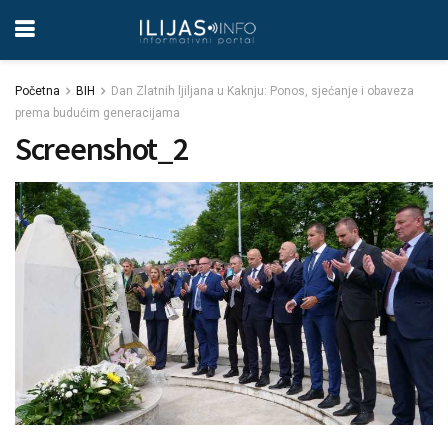
Početna
BIH
Dan Zlatnih ljiljana u Kaknju: Ponos, sjećanje i obaveza
prema budućim generacijama
Screenshot_2