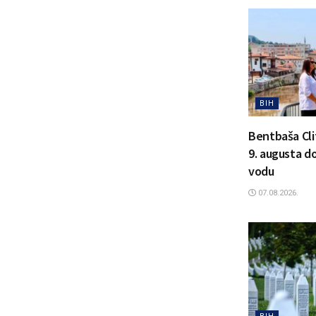
BIH
Bentbaša Clif
9. augusta d
vodu
07.08.2026.