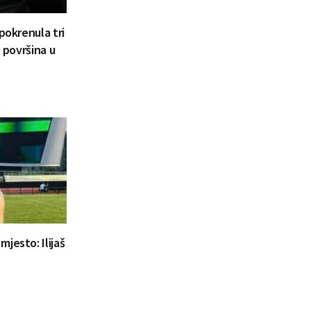
pokrenula tri
h površina u
jesto: Ilijaš