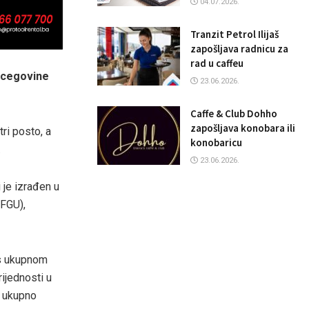
04.07.2026.
Tranzit Petrol Ilijaš
zapošljava radnicu za
rad u caffeu
ercegovine
23.06.2026.
Caffe & Club Dohho
zapošljava konobara ili
tri posto, a
konobaricu
.
23.06.2026.
 je izrađen u
(FGU),
 s ukupnom
ijednosti u
d ukupno