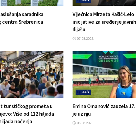
ILIJAŠ
aslušanja saradnika
Vijećnica Mirzeta Kašić-Lelo 
 centra Srebrenica
inicijative za uređenje javni
Ilijašu
07.08.2026.
ILIJAŠ
st turističkog prometa u
Emina Omanović zauzela 17. m
jevo: Više od 112 hiljada
je uz nju
 hiljada noćenja
06.08.2026.