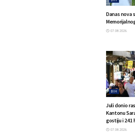
BIH
Danas nova s
Memorijalnog
07.08.2026.
BIH
Juli donio ra
Kantonu Sara
gostiju i 241
07.08.2026.