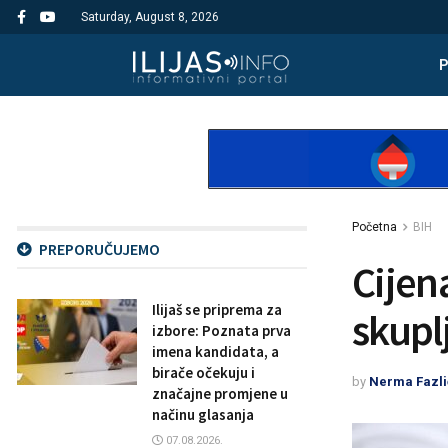
Saturday, August 8, 2026
Početna
BIH
PREPORUČUJEMO
Cijen
Ilijaš se priprema za
skuplj
izbore: Poznata prva
imena kandidata, a
birače očekuju i
by
Nerma Fazli
značajne promjene u
načinu glasanja
07.08.2026.