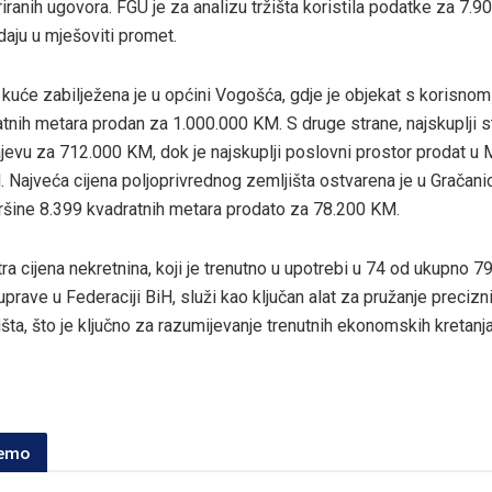
iranih ugovora. FGU je za analizu tržišta koristila podatke za 7.9
daju u mješoviti promet.
a kuće zabilježena je u općini Vogošća, gdje je objekat s korisno
tnih metara prodan za 1.000.000 KM. S druge strane, najskuplji s
evu za 712.000 KM, dok je najskuplji poslovni prostor prodat u 
 Najveća cijena poljoprivrednog zemljišta ostvarena je u Gračanici
ršine 8.399 kvadratnih metara prodato za 78.200 KM.
a cijena nekretnina, koji je trenutno u upotrebi u 74 od ukupno 79
rave u Federaciji BiH, služi kao ključan alat za pružanje precizn
išta, što je ključno za razumijevanje trenutnih ekonomskih kretanj
jemo