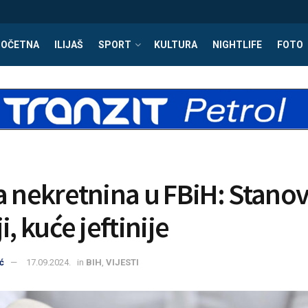
POČETNA
ILIJAŠ
SPORT
KULTURA
NIGHTLIFE
FOTO
a nekretnina u FBiH: Stanov
i, kuće jeftinije
ć
17.09.2024.
in
BIH
,
VIJESTI