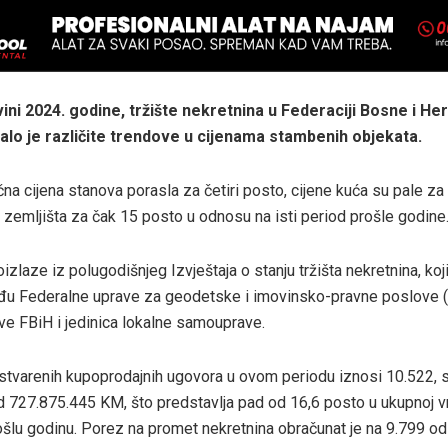
vini 2024. godine, tržište nekretnina u Federaciji Bosne i H
alo je različite trendove u cijenama stambenih objekata.
na cijena stanova porasla za četiri posto, cijene kuća su pale za 
zemljišta za čak 15 posto u odnosu na isti period prošle godine
izlaze iz polugodišnjeg Izvještaja o stanju tržišta nekretnina, koji
đu Federalne uprave za geodetske i imovinsko-pravne poslove 
e FBiH i jedinica lokalne samouprave.
stvarenih kupoprodajnih ugovora u ovom periodu iznosi 10.522,
d 727.875.445 KM, što predstavlja pad od 16,6 posto u ukupnoj vr
šlu godinu. Porez na promet nekretnina obračunat je na 9.799 o