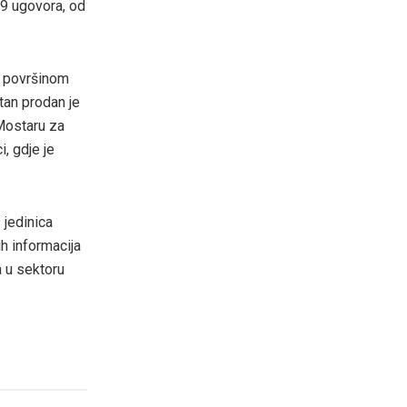
09 ugovora, od
m površinom
tan prodan je
Mostaru za
, gdje je
 jedinica
ih informacija
a u sektoru