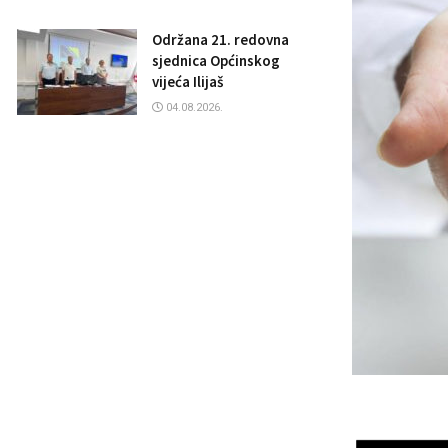
Održana 21. redovna
sjednica Općinskog
vijeća Ilijaš
04.08.2026.