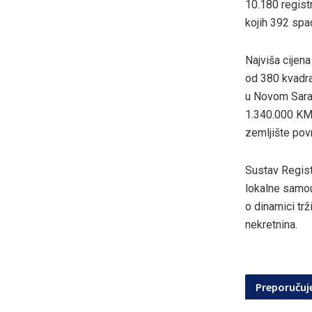
10.180 registr
kojih 392 spa
Najviša cijen
od 380 kvadra
u Novom Saraj
1.340.000 KM.
zemljište pov
Sustav Registr
lokalne samoup
o dinamici trž
nekretnina.
Preporuču