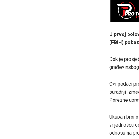
U prvoj polo
(FBiH) pokaz
Dok je prosječ
građevinskog 
Ovi podaci pro
suradnji izme
Porezne uprav
Ukupan broj o
vrijednošću o
odnosu na pro