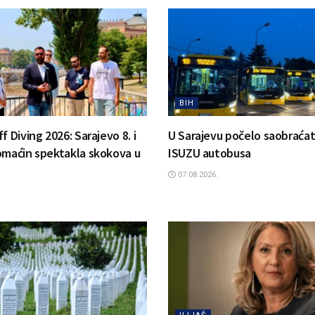
BIH
f Diving 2026: Sarajevo 8. i
U Sarajevu počelo saobraćat
omaćin spektakla skokova u
ISUZU autobusa
07.08.2026.