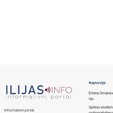
Najnovije
Emina Omanović 
nju
Uprkos visoki
Informativni portal.
vodosnabdijevan