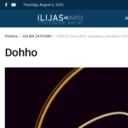
Thursday, August 6, 2026
Početna
OGLASI ZA POSAO
Caffe & Club Dohho zapošljava konobara ili k
Dohho