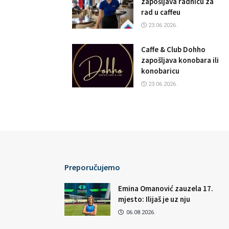
zapošljava radnicu za
rad u caffeu
23.06.2026.
Caffe & Club Dohho
zapošljava konobara ili
konobaricu
23.06.2026.
Preporučujemo
Emina Omanović zauzela 17.
mjesto: Ilijaš je uz nju
06.08.2026.