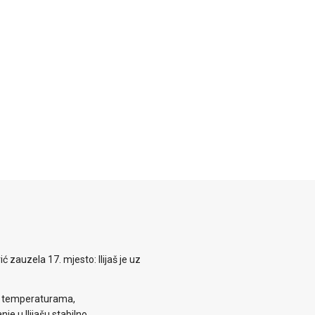
zauzela 17. mjesto: Ilijaš je uz
m temperaturama,
je u Ilijašu stabilno