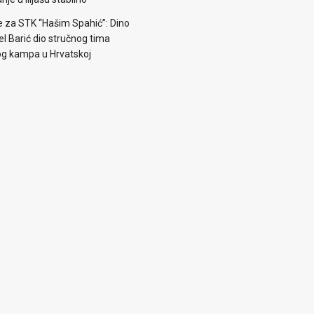
e za STK “Hašim Spahić”: Dino
jel Barić dio stručnog tima
og kampa u Hrvatskoj