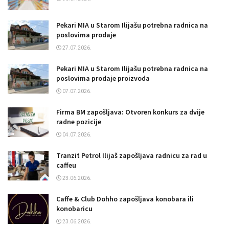
Pekari MIA u Starom Ilijašu potrebna radnica na
poslovima prodaje
27.07.2026.
Pekari MIA u Starom Ilijašu potrebna radnica na
poslovima prodaje proizvoda
07.07.2026.
Firma BM zapošljava: Otvoren konkurs za dvije
radne pozicije
04.07.2026.
Tranzit Petrol Ilijaš zapošljava radnicu za rad u
caffeu
23.06.2026.
Caffe & Club Dohho zapošljava konobara ili
konobaricu
23.06.2026.