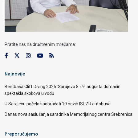
Pratite nas na društvenim mrežama:
Najnovije
Bentbaša Cliff Diving 2026: Sarajevo 8. i 9. augusta domaćin
spektakla skokova u vodu
U Sarajevu počelo saobraćati 10 novih ISUZU autobusa
Danas nova saslušanja saradnika Memorijalnog centra Srebrenica
Preporučujemo