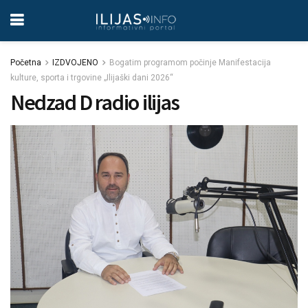
Početna
IZDVOJENO
Bogatim programom počinje Manifestacija
kulture, sporta i trgovine „Ilijaški dani 2026“
Nedzad D radio ilijas