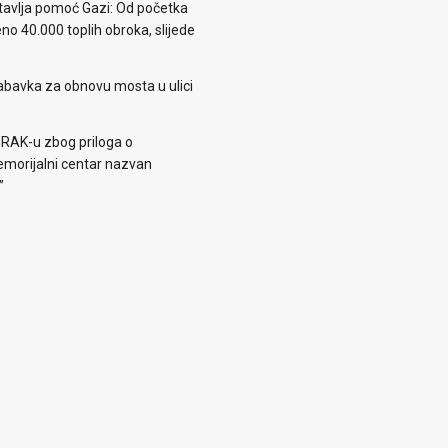
avlja pomoć Gazi: Od početka
eno 40.000 toplih obroka, slijede
abavka za obnovu mosta u ulici
 RAK-u zbog priloga o
morijalni centar nazvan
”