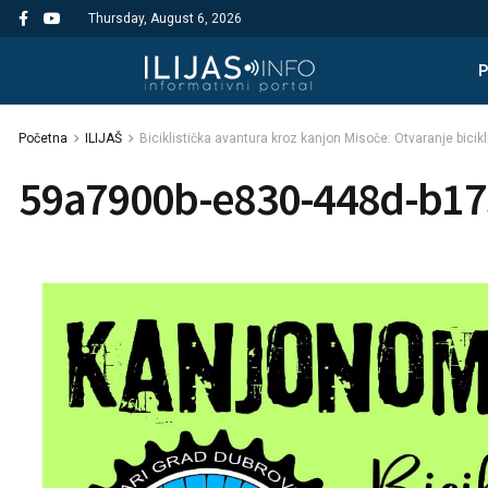
Thursday, August 6, 2026
Početna
ILIJAŠ
Biciklistička avantura kroz kanjon Misoče: Otvaranje bicik
59a7900b-e830-448d-b17