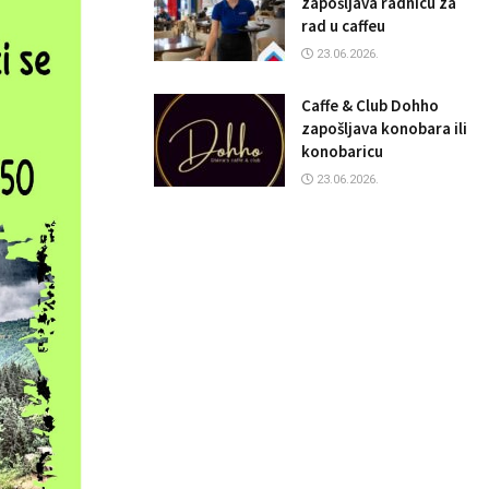
zapošljava radnicu za
rad u caffeu
23.06.2026.
Caffe & Club Dohho
zapošljava konobara ili
konobaricu
23.06.2026.