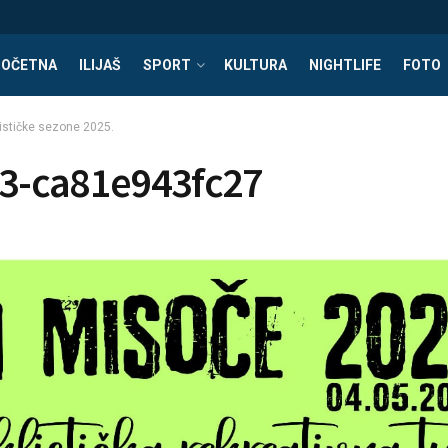
POČETNA
ILIJAŠ
SPORT
KULTURA
NIGHTLIFE
FOTO
lističke sezone 2025.
3-ca81e943fc27