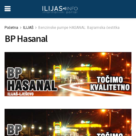
Početna
ILIJAŠ
Benzinske pumpe HASANAL: Bajramska čestitka
BP Hasanal