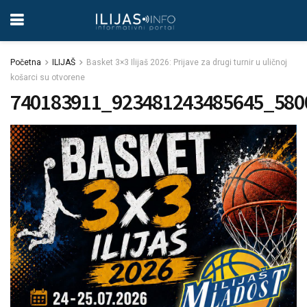
Početna
ILIJAŠ
Basket 3×3 Ilijaš 2026: Prijave za drugi turnir u uličnoj
košarci su otvorene
740183911_923481243485645_580