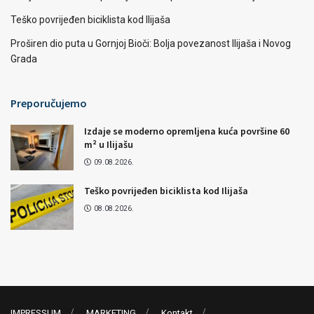
Teško povrijeđen biciklista kod Ilijaša
Proširen dio puta u Gornjoj Bioči: Bolja povezanost Ilijaša i Novog
Grada
Preporučujemo
Izdaje se moderno opremljena kuća površine 60
m² u Ilijašu
09.08.2026.
Teško povrijeđen biciklista kod Ilijaša
08.08.2026.
IMPRESSUM
MARKETING
Kontakt