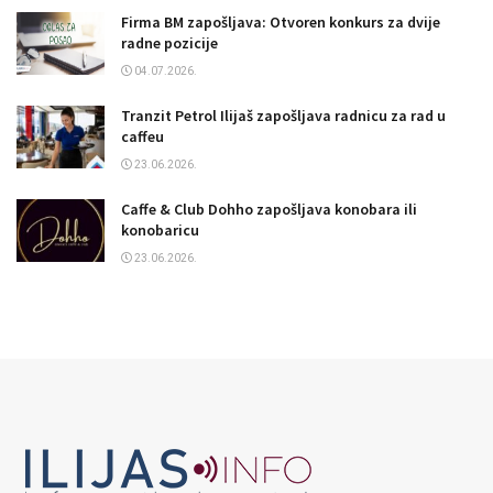
Firma BM zapošljava: Otvoren konkurs za dvije
radne pozicije
04.07.2026.
Tranzit Petrol Ilijaš zapošljava radnicu za rad u
caffeu
23.06.2026.
Caffe & Club Dohho zapošljava konobara ili
konobaricu
23.06.2026.