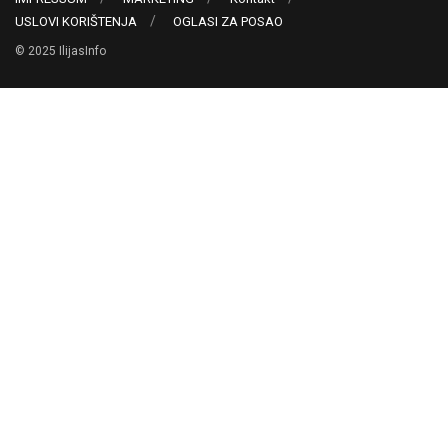
USLOVI KORIŠTENJA
OGLASI ZA POSAO
© 2025 IlijasInfo