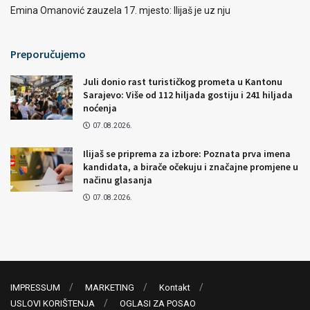
Emina Omanović zauzela 17. mjesto: Ilijaš je uz nju
Preporučujemo
Juli donio rast turističkog prometa u Kantonu
Sarajevo: Više od 112 hiljada gostiju i 241 hiljada
noćenja
07.08.2026.
Ilijaš se priprema za izbore: Poznata prva imena
kandidata, a birače očekuju i značajne promjene u
načinu glasanja
07.08.2026.
IMPRESSUM
MARKETING
Kontakt
USLOVI KORIŠTENJA
OGLASI ZA POSAO