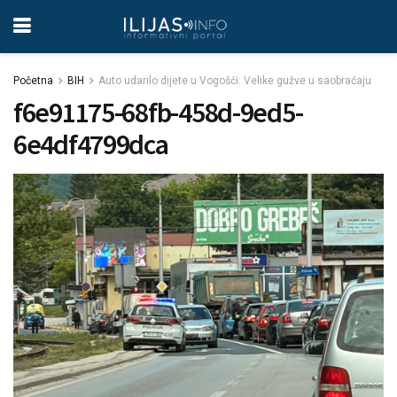
Početna
BIH
Auto udarilo dijete u Vogošći: Velike gužve u saobraćaju
f6e91175-68fb-458d-9ed5-
6e4df4799dca