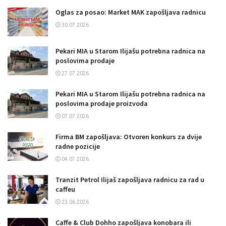
Oglas za posao: Market MAK zapošljava radnicu
30.07.2026.
Pekari MIA u Starom Ilijašu potrebna radnica na
poslovima prodaje
27.07.2026.
Pekari MIA u Starom Ilijašu potrebna radnica na
poslovima prodaje proizvoda
07.07.2026.
Firma BM zapošljava: Otvoren konkurs za dvije
radne pozicije
04.07.2026.
Tranzit Petrol Ilijaš zapošljava radnicu za rad u
caffeu
23.06.2026.
Caffe & Club Dohho zapošljava konobara ili