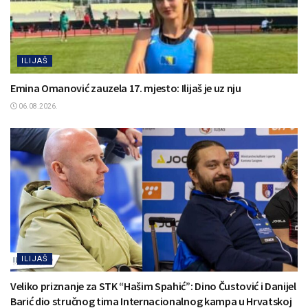
ILIJAŠ
Emina Omanović zauzela 17. mjesto: Ilijaš je uz nju
06.08.2026.
ILIJAŠ
Veliko priznanje za STK “Hašim Spahić”: Dino Čustović i Danijel
Barić dio stručnog tima Internacionalnog kampa u Hrvatskoj