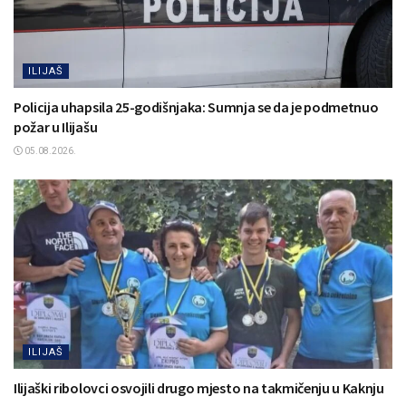
ILIJAŠ
Policija uhapsila 25-godišnjaka: Sumnja se da je podmetnuo
požar u Ilijašu
05.08.2026.
ILIJAŠ
Ilijaški ribolovci osvojili drugo mjesto na takmičenju u Kaknju