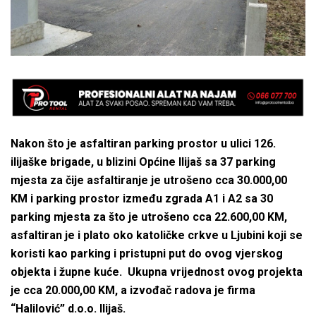
Nakon što je asfaltiran parking prostor u ulici 126.
ilijaške brigade, u blizini Općine Ilijaš sa 37 parking
mjesta za čije asfaltiranje je utrošeno cca 30.000,00
KM i parking prostor između zgrada A1 i A2 sa 30
parking mjesta za što je utrošeno cca 22.600,00 KM,
asfaltiran je i plato oko katoličke crkve u Ljubini koji se
koristi kao parking i pristupni put do ovog vjerskog
objekta i župne kuće. Ukupna vrijednost ovog projekta
je cca 20.000,00 KM, a izvođač radova je firma
“Halilović” d.o.o. Ilijaš.