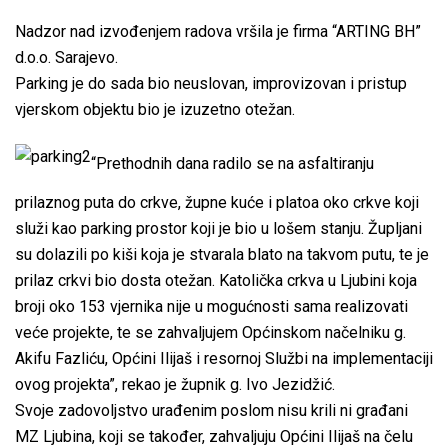
Nadzor nad izvođenjem radova vršila je firma “ARTING BH”
d.o.o. Sarajevo.
Parking je do sada bio neuslovan, improvizovan i pristup
vjerskom objektu bio je izuzetno otežan.
“Prethodnih dana radilo se na asfaltiranju
prilaznog puta do crkve, župne kuće i platoa oko crkve koji
služi kao parking prostor koji je bio u lošem stanju. Župljani
su dolazili po kiši koja je stvarala blato na takvom putu, te je
prilaz crkvi bio dosta otežan. Katolička crkva u Ljubini koja
broji oko 153 vjernika nije u mogućnosti sama realizovati
veće projekte, te se zahvaljujem Općinskom načelniku g.
Akifu Fazliću, Općini Ilijaš i resornoj Službi na implementaciji
ovog projekta”, rekao je župnik g. Ivo Jezidžić.
Svoje zadovoljstvo urađenim poslom nisu krili ni građani
MZ Ljubina, koji se također, zahvaljuju Općini Ilijaš na čelu