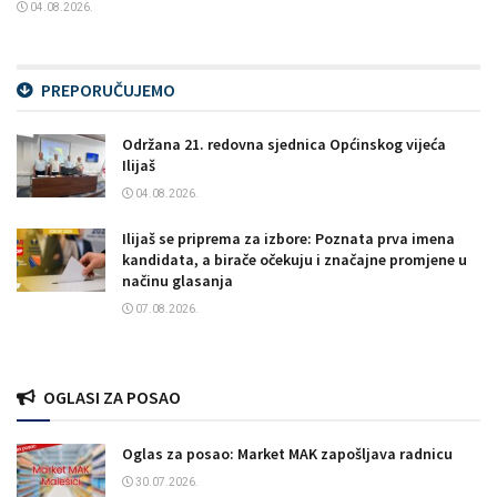
04.08.2026.
PREPORUČUJEMO
Održana 21. redovna sjednica Općinskog vijeća
Ilijaš
04.08.2026.
Ilijaš se priprema za izbore: Poznata prva imena
kandidata, a birače očekuju i značajne promjene u
načinu glasanja
07.08.2026.
OGLASI ZA POSAO
Oglas za posao: Market MAK zapošljava radnicu
30.07.2026.