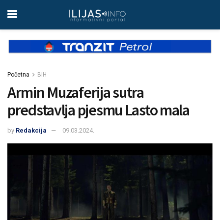
Početna
BIH
Armin Muzaferija sutra
predstavlja pjesmu Lasto mala
by
Redakcija
09.03.2024.