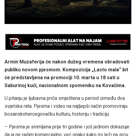
Armin Muzaferija će nakon dužeg vremena obradovati
publiku novom pjesmom. Kompozicija „Lasto mala“ bit
će predstavljena na promociji 10. marta u 18 sati u
Saburinoj kući, nacionalnom spomeniku na Kovačima.
U pitanju je ljubavna priča smještena u period između dva
svjetska rata. Pjesma i video na najljepši način promoviraju
bosanskohercegovačku kulturu, historiju i tradiciju.
– Pjesma je snimljena prije tri godine i još jednom dokazuje
da ja ne radim komercijalno, već onako kako mi leži na srcu.