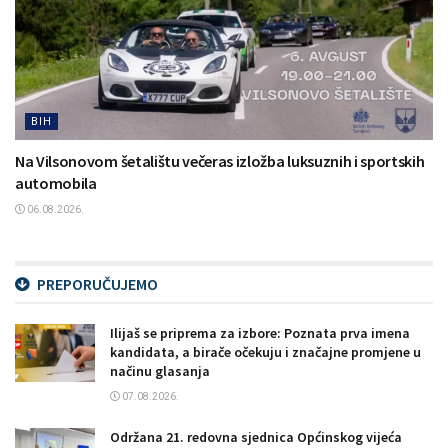
BIH
Na Vilsonovom šetalištu večeras izložba luksuznih i sportskih
automobila
06.08.2026.
PREPORUČUJEMO
Ilijaš se priprema za izbore: Poznata prva imena
kandidata, a birače očekuju i značajne promjene u
načinu glasanja
07.08.2026.
Održana 21. redovna sjednica Općinskog vijeća