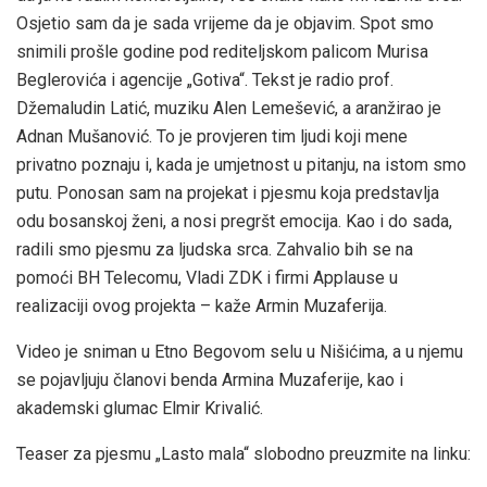
Osjetio sam da je sada vrijeme da je objavim. Spot smo
snimili prošle godine pod rediteljskom palicom Murisa
Beglerovića i agencije „Gotiva“. Tekst je radio prof.
Džemaludin Latić, muziku Alen Lemešević, a aranžirao je
Adnan Mušanović. To je provjeren tim ljudi koji mene
privatno poznaju i, kada je umjetnost u pitanju, na istom smo
putu. Ponosan sam na projekat i pjesmu koja predstavlja
odu bosanskoj ženi, a nosi pregršt emocija. Kao i do sada,
radili smo pjesmu za ljudska srca. Zahvalio bih se na
pomoći BH Telecomu, Vladi ZDK i firmi Applause u
realizaciji ovog projekta – kaže Armin Muzaferija.
Video je sniman u Etno Begovom selu u Nišićima, a u njemu
se pojavljuju članovi benda Armina Muzaferije, kao i
akademski glumac Elmir Krivalić.
Teaser za pjesmu „Lasto mala“ slobodno preuzmite na linku: