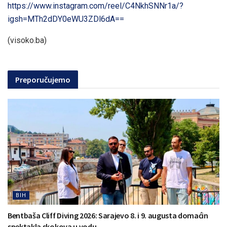
https://www.instagram.com/reel/C4NkhSNNr1a/?
igsh=MTh2dDY0eWU3ZDl6dA==
(visoko.ba)
Preporučujemo
BIH
Bentbaša Cliff Diving 2026: Sarajevo 8. i 9. augusta domaćin
spektakla skokova u vodu