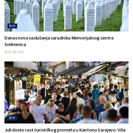
BIH
Danas nova saslušanja saradnika Memorijalnog centra
Srebrenica
07.08.2026.
BIH
Juli donio rast turističkog prometa u Kantonu Sarajevo: Više