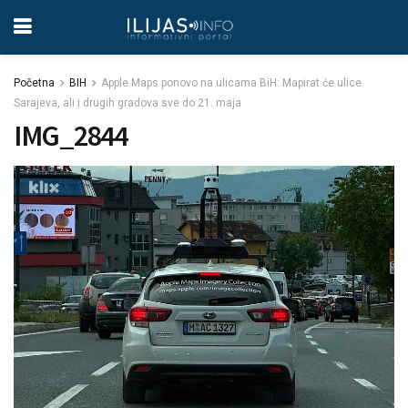
Početna
BIH
Apple Maps ponovo na ulicama BiH: Mapirat će ulice
Sarajeva, ali i drugih gradova sve do 21. maja
IMG_2844