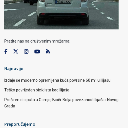
Pratite nas na društvenim mrežama:
Najnovije
Izdaje se moderno opremljena kuća površine 60 m² u Ilijašu
Teško povrijeđen biciklista kod Ilijaša
Proširen dio puta u Gornjoj Bioči: Bolja povezanost Ilijaša i Novog
Grada
Preporučujemo