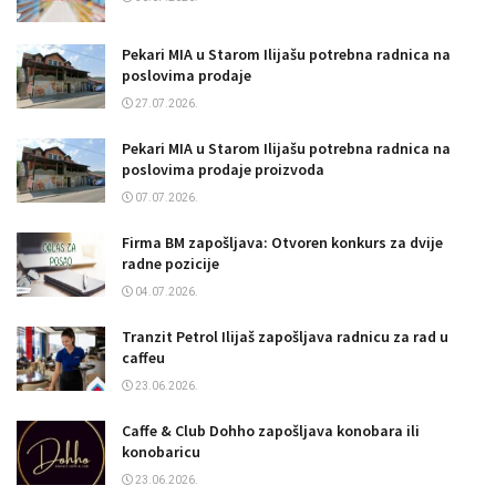
Pekari MIA u Starom Ilijašu potrebna radnica na
poslovima prodaje
27.07.2026.
Pekari MIA u Starom Ilijašu potrebna radnica na
poslovima prodaje proizvoda
07.07.2026.
Firma BM zapošljava: Otvoren konkurs za dvije
radne pozicije
04.07.2026.
Tranzit Petrol Ilijaš zapošljava radnicu za rad u
caffeu
23.06.2026.
Caffe & Club Dohho zapošljava konobara ili
konobaricu
23.06.2026.