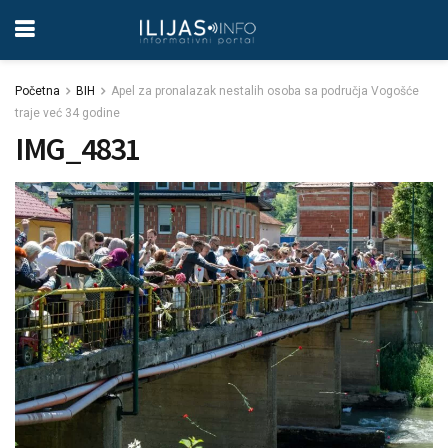
Početna
BIH
Apel za pronalazak nestalih osoba sa područja Vogošće
traje već 34 godine
IMG_4831