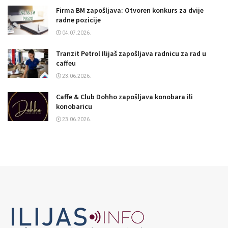
Firma BM zapošljava: Otvoren konkurs za dvije
radne pozicije
04.07.2026.
Tranzit Petrol Ilijaš zapošljava radnicu za rad u
caffeu
23.06.2026.
Caffe & Club Dohho zapošljava konobara ili
konobaricu
23.06.2026.