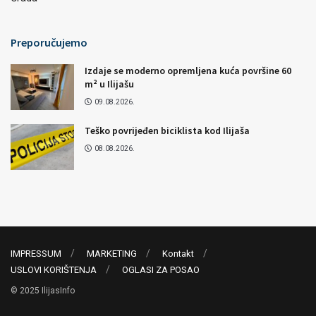
Preporučujemo
Izdaje se moderno opremljena kuća površine 60
m² u Ilijašu
09.08.2026.
Teško povrijeđen biciklista kod Ilijaša
08.08.2026.
IMPRESSUM
MARKETING
Kontakt
USLOVI KORIŠTENJA
OGLASI ZA POSAO
© 2025 IlijasInfo