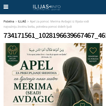
Početna
ILIJAŠ
Apel za pomoć: Merima Avdagić iz Ilijaša vodi
najvažniju životnu borbu, potrebna pomoć dobrih ljudi
734171561_1028196639667467_46