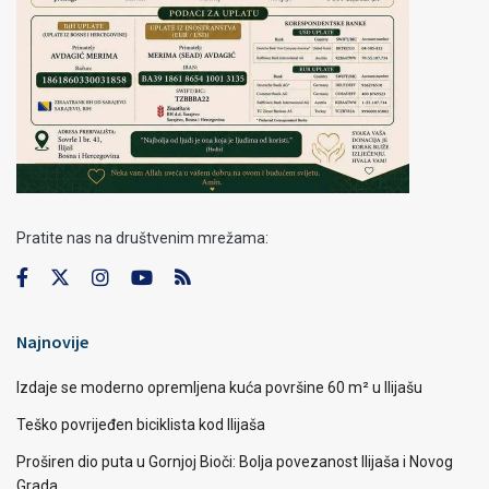
Pratite nas na društvenim mrežama:
Najnovije
Izdaje se moderno opremljena kuća površine 60 m² u Ilijašu
Teško povrijeđen biciklista kod Ilijaša
Proširen dio puta u Gornjoj Bioči: Bolja povezanost Ilijaša i Novog
Grada