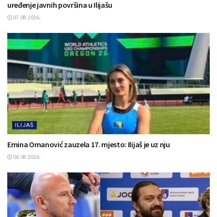
uređenje javnih površina u Ilijašu
07.08.2026.
ILIJAŠ
Emina Omanović zauzela 17. mjesto: Ilijaš je uz nju
06.08.2026.