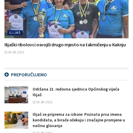
ILIJAŠ
Ilijaški ribolovci osvojili drugo mjesto na takmičenju u Kaknju
04.08.2026.
PREPORUČUJEMO
Održana 21. redovna sjednica Općinskog vijeća
Ilijaš
04.08.2026.
Ilijaš se priprema za izbore: Poznata prva imena
kandidata, a birače očekuju i značajne promjene u
načinu glasanja