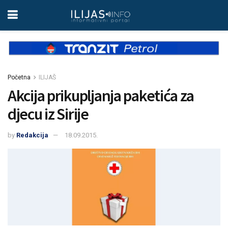
Početna
ILIJAŠ
Akcija prikupljanja paketića za
djecu iz Sirije
by
Redakcija
18.09.2015.