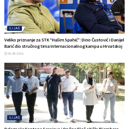
ILIJAŠ
Veliko priznanje za STK “Hašim Spahić”: Dino Čustović i Danijel
Barić dio stručnog tima Internacionalnog kampa u Hrvatskoj
06.08.2026.
ILIJAŠ
Delegacije Kantona Sarajevo i Općine Ilijaš obišle Bijambare