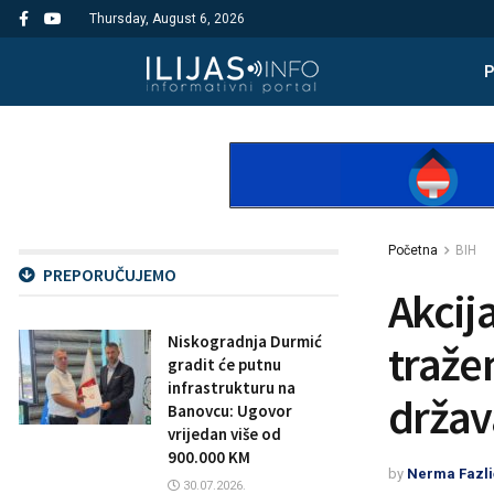
Thursday, August 6, 2026
Početna
BIH
PREPORUČUJEMO
Akcij
Niskogradnja Durmić
tražen
gradit će putnu
infrastrukturu na
držav
Banovcu: Ugovor
vrijedan više od
900.000 KM
by
Nerma Fazli
30.07.2026.