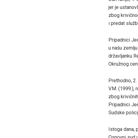
jer je ustano
zbog krivičnog
i predat služ
Pripadnici Jed
u našu zemlju
državljanku R
Okružnog cent
Prethodno, 2. 
V.M. (1999.),
zbog krivični
Pripadnici Je
Sudske polici
Istoga dana, p
Osnovni sud u