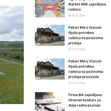
Market MAK zapošljava
radnicu
30.07.2026.
Pekari MIA u Starom
Ilijašu potrebna
radnica na poslovima
prodaje
27.07.2026.
Pekari MIA u Starom
Ilijašu potrebna
radnica na poslovima
prodaje proizvoda
07.07.2026.
Firma BM zapošljava:
Otvoren konkurs za
dvije radne pozicije