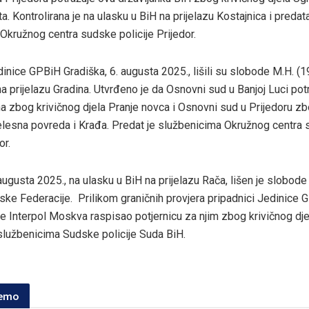
. Kontrolirana je na ulasku u BiH na prijelazu Kostajnica i predat
Okružnog centra sudske policije Prijedor.
inice GPBiH Gradiška, 6. augusta 2025., lišili su slobode M.H. (1
na prijelazu Gradina. Utvrđeno je da Osnovni sud u Banjoj Luci po
na zbog krivičnog djela Pranje novca i Osnovni sud u Prijedoru zb
jelesna povreda i Krađa. Predat je službenicima Okružnog centra
or.
 augusta 2025., na ulasku u BiH na prijelazu Rača, lišen je slobode 
ske Federacije. Prilikom graničnih provjera pripadnici Jedinice G
 je Interpol Moskva raspisao potjernicu za njim zbog krivičnog dje
t službenicima Sudske policije Suda BiH.
jemo