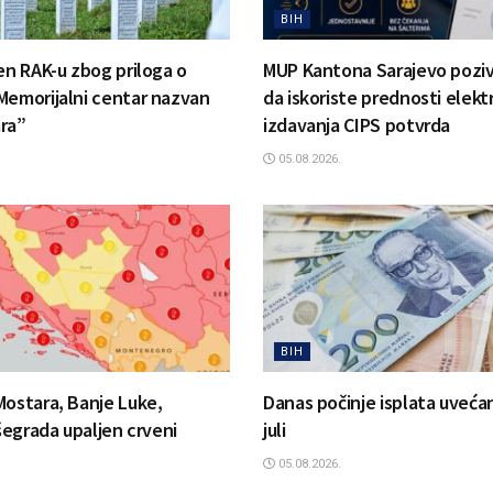
BIH
jen RAK-u zbog priloga o
MUP Kantona Sarajevo pozi
Memorijalni centar nazvan
da iskoriste prednosti elek
ra”
izdavanja CIPS potvrda
05.08.2026.
BIH
Mostara, Banje Luke,
Danas počinje isplata uvećan
išegrada upaljen crveni
juli
05.08.2026.