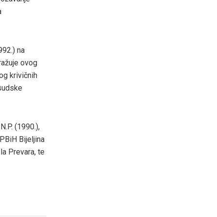
a
992.) na
tražuje ovog
og krivičnih
 sudske
N.P. (1990.),
PBiH Bijeljina
la Prevara, te