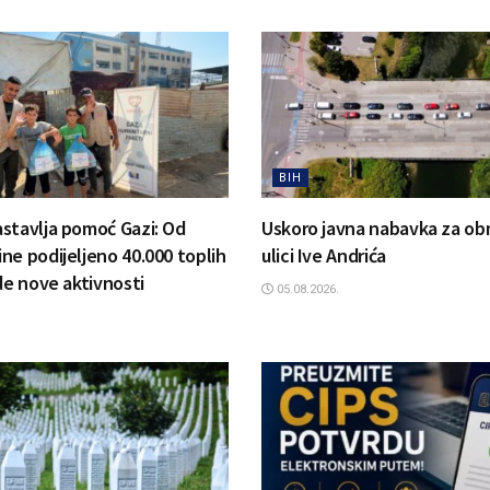
BIH
stavlja pomoć Gazi: Od
Uskoro javna nabavka za ob
ne podijeljeno 40.000 toplih
ulici Ive Andrića
de nove aktivnosti
05.08.2026.