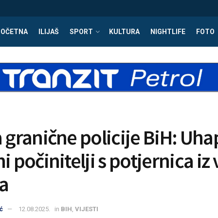
POČETNA
ILIJAŠ
SPORT
KULTURA
NIGHTLIFE
FOTO
a granične policije BiH: Uha
i počinitelji s potjernica iz 
a
ć
12.08.2025.
in
BIH
,
VIJESTI