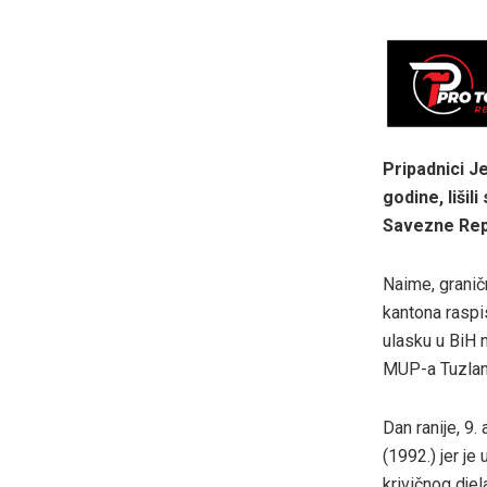
Pripadnici J
godine, lišil
Savezne Rep
Naime, granič
kantona raspi
ulasku u BiH 
MUP-a Tuzlan
Dan ranije, 9.
(1992.) jer je
krivičnog djel