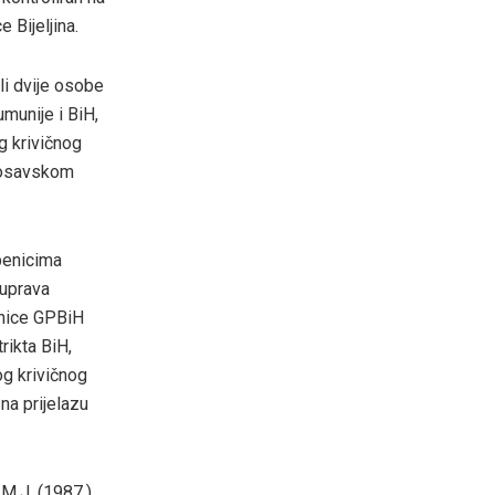
 Bijeljina.
li dvije osobe
munije i BiH,
g krivičnog
 Posavskom
žbenicima
 uprava
inice GPBiH
rikta BiH,
og krivičnog
na prijelazu
 M.J. (1987.)