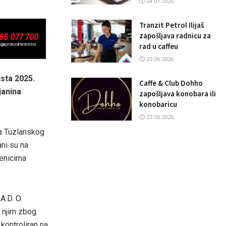
04.07.2026.
Tranzit Petrol Ilijaš
zapošljava radnicu za
rad u caffeu
23.06.2026.
usta 2025.
Caffe & Club Dohho
ljanina
zapošljava konobara ili
konobaricu
23.06.2026.
va Tuzlanskog
ani su na
benicima
A.D. O.
a njim zbog
 kontroliran na