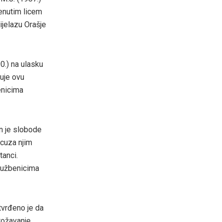
menutim licem
rijelazu Orašje
0.) na ulasku
žuje ovu
enicima
en je slobode
icuza njim
tanci.
službenicima
Utvrđeno je da
rožavanje