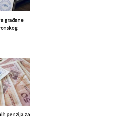
va građane
tronskog
ih penzija za