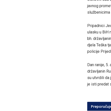
javnog prometa
službenicima 
Pripadnici Jed
ulasku u BiH 
bh. državljani
djela Teška t
policije Prijed
Dan ranije, 5.
državljanin Ru
su utvrdili da
je isti preda
Preporuču