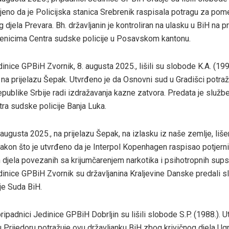
vljeno da je Policijska stanica Srebrenik raspisala potragu za po
 djela Prevara. Bh. državljanin je kontroliran na ulasku u BiH na p
benicima Centra sudske policije u Posavskom kantonu.
inice GPBiH Zvornik, 8. augusta 2025., lišili su slobode K.A. (199
 na prijelazu Šepak. Utvrđeno je da Osnovni sud u Gradišci potra
epublike Srbije radi izdražavanja kazne zatvora. Predata je služb
ra sudske policije Banja Luka.
augusta 2025., na prijelazu Šepak, na izlasku iz naše zemlje, liš
 nakon što je utvrđeno da je Interpol Kopenhagen raspisao potjern
h djela povezanih sa krijumčarenjem narkotika i psihotropnih sups
dinice GPBiH Zvornik su državljanina Kraljevine Danske predali 
je Suda BiH.
ripadnici Jedinice GPBiH Dobrljin su lišili slobode S.P. (1988.). 
 Prijedoru potražuje ovu državljanku BiH zbog krivičnog djela Ug