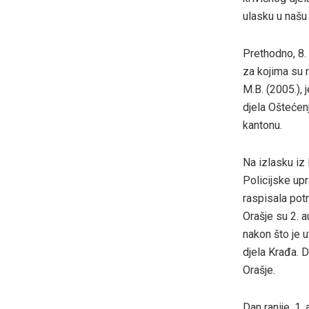
ulasku u našu 
Prethodno, 8. 
za kojima su 
M.B. (2005.),
djela Oštećen
kantonu.
Na izlasku iz
Policijske up
raspisala pot
Orašje su 2. a
nakon što je 
djela Krađa. D
Orašje.
Dan ranije, 1.