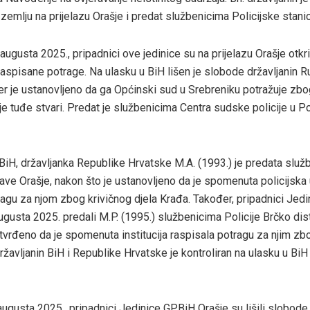
zemlju na prijelazu Orašje i predat službenicima Policijske stanice
augusta 2025., pripadnici ove jedinice su na prijelazu Orašje otkri
raspisane potrage. Na ulasku u BiH lišen je slobode državljanin Ru
 jer je ustanovljeno da ga Općinski sud u Srebreniku potražuje zbo
je tuđe stvari. Predat je službenicima Centra sudske policije u
 BiH, državljanka Republike Hrvatske M.A. (1993.) je predata slu
rave Orašje, nakon što je ustanovljeno da je spomenuta policijska
ragu za njom zbog krivičnog djela Krađa. Također, pripadnici Jed
ugusta 2025. predali M.P. (1995.) službenicima Policije Brčko dist
utvrđeno da je spomenuta institucija raspisala potragu za njim zb
ržavljanin BiH i Republike Hrvatske je kontroliran na ulasku u BiH 
 augusta 2025., pripadnici Jedinice GPBiH Orašje su lišili slobode