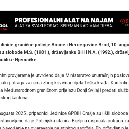
edinice granične policije Bosne i Hercegovine Brod, 10. aug
i su slobode M.Š. (1981.), državljanku BiH i N.A. (1992.), držav
ublike Njemačke.
nim provjerama je utvrđeno da je Ministarstvo unutrašnjih poslo
salo potragu za njima zbog krivičnog djela Teška krađa. Kontrolir
na Međunarodnom graničnom prijelazu Donji Svilaj i predati služ
skog kantona.
 augusta 2025., pripadnici Jedinice GPBiH Orašje su lišili slobode 
 ustanovljeno da je Policijska stanica Bijeljina raspisala potragu z
a Navođenje na ovjeravanje neistinitog sadržaja. Bh. državljanin je