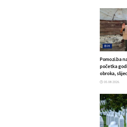
BIH
Pomozi.ba na
početka godi
obroka, slije
05.08.2026.