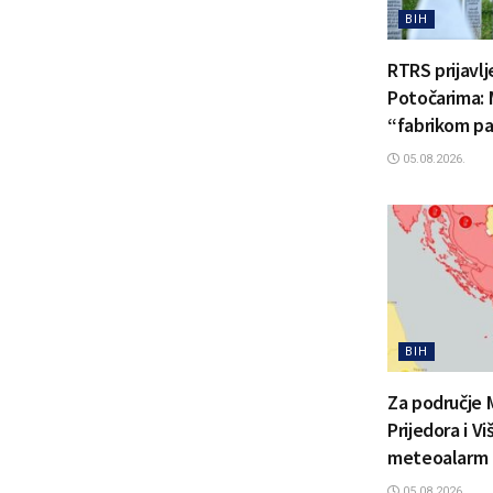
BIH
RTRS prijavl
Potočarima: 
“fabrikom pa
05.08.2026.
BIH
Za područje 
Prijedora i V
meteoalarm
05.08.2026.