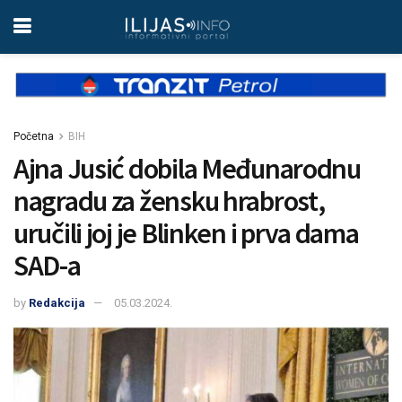
Početna
BIH
Ajna Jusić dobila Međunarodnu
nagradu za žensku hrabrost,
uručili joj je Blinken i prva dama
SAD-a
by
Redakcija
05.03.2024.