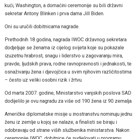
kući, Washington, a domaćini ceremonije su bili državni
sekretar Antony Blinken i prva dama Jill Biden.
Oni su uručili dobitnicama nagrade.
Prethodnih 18 godina, nagrada IWOC državnog sekretara
dodjeljuje se ženama iz cijelog svijeta koje su pokazale
izuzetnu hrabrost, snagu i liderstvo u zagovaranju mira,
pravde, ljudskih prava, rodne ravnopravnosti i jednakosti, te
osnaživanju žena i djevojčica u svim njihovim različitostima
– često uz veliki osobni rizik i žrtvu.
Od marta 2007. godine, Ministarstvo vanjskih poslova SAD
dodijelilo je ovu nagradu za više od 190 žena iz 90 zemalja.
Američke diplomatske misije u inostranstvu nominuju jednu
ženu iz zemlje u kojoj se nalaze, a finalisti se biraju i
odobravaju od strane viših službenika ministarstva. Nakon
ceremonije IWOC, dobitnice će sudjelovati u programu