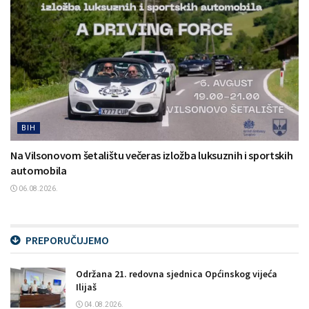
BIH
Na Vilsonovom šetalištu večeras izložba luksuznih i sportskih
automobila
06.08.2026.
PREPORUČUJEMO
Održana 21. redovna sjednica Općinskog vijeća
Ilijaš
04.08.2026.