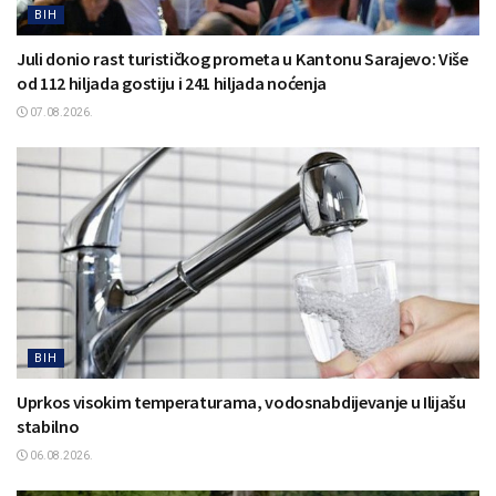
BIH
Juli donio rast turističkog prometa u Kantonu Sarajevo: Više
od 112 hiljada gostiju i 241 hiljada noćenja
07.08.2026.
BIH
Uprkos visokim temperaturama, vodosnabdijevanje u Ilijašu
stabilno
06.08.2026.