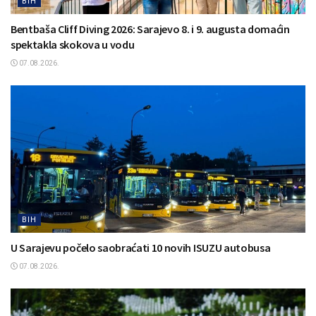
BIH
Bentbaša Cliff Diving 2026: Sarajevo 8. i 9. augusta domaćin
spektakla skokova u vodu
07.08.2026.
BIH
U Sarajevu počelo saobraćati 10 novih ISUZU autobusa
07.08.2026.