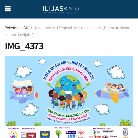
Početna
BIH
Abakusov peti Festival za ekologiju i mir „Djeca su čuvari
planete i svijeta“
IMG_4373