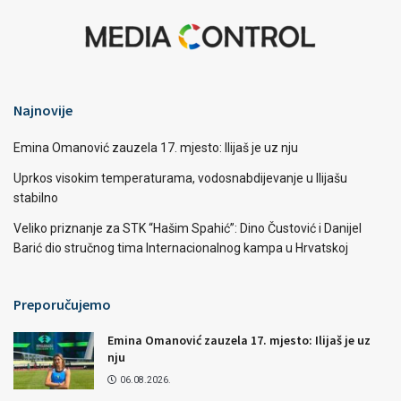
Najnovije
Emina Omanović zauzela 17. mjesto: Ilijaš je uz nju
Uprkos visokim temperaturama, vodosnabdijevanje u Ilijašu
stabilno
Veliko priznanje za STK “Hašim Spahić”: Dino Čustović i Danijel
Barić dio stručnog tima Internacionalnog kampa u Hrvatskoj
Preporučujemo
Emina Omanović zauzela 17. mjesto: Ilijaš je uz
nju
06.08.2026.