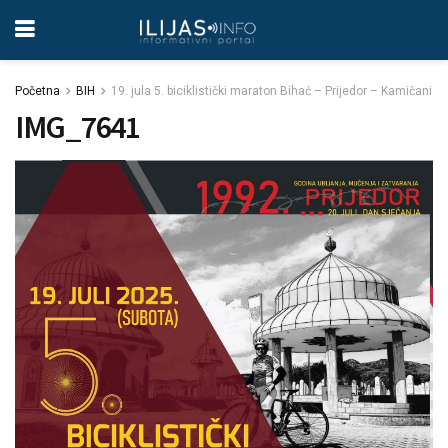
Početna
BIH
19. jula 5. biciklistički maraton Bihać – Prijedor – Kamičani
IMG_7641