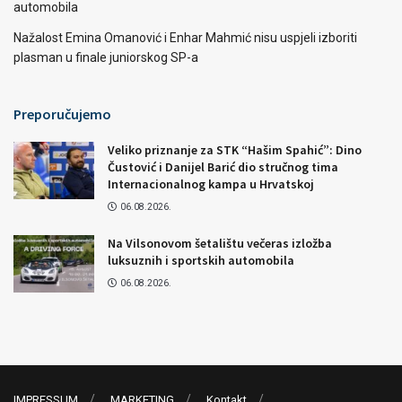
automobila
Nažalost Emina Omanović i Enhar Mahmić nisu uspjeli izboriti
plasman u finale juniorskog SP-a
Preporučujemo
Veliko priznanje za STK “Hašim Spahić”: Dino
Čustović i Danijel Barić dio stručnog tima
Internacionalnog kampa u Hrvatskoj
06.08.2026.
Na Vilsonovom šetalištu večeras izložba
luksuznih i sportskih automobila
06.08.2026.
IMPRESSUM
MARKETING
Kontakt